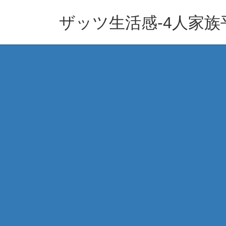
コ
ナ
ン
ビ
ザッツ生活感-4人家
テ
ゲ
ン
ー
ツ
シ
へ
ョ
ス
ン
キ
に
ッ
移
プ
動