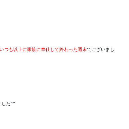
いつも以上に家族に奉仕して終わった週末
でございまし
した^^