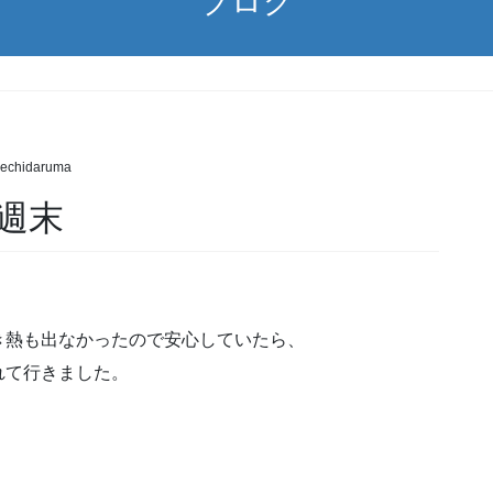
ブログ
ブログ
echidaruma
週末
き熱も出なかったので安心していたら、
れて行きました。