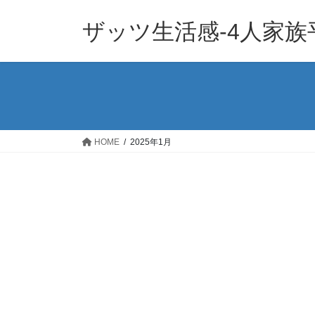
コ
ナ
ン
ビ
ザッツ生活感-4人家
テ
ゲ
ン
ー
ツ
シ
へ
ョ
ス
ン
キ
に
ッ
移
HOME
2025年1月
プ
動