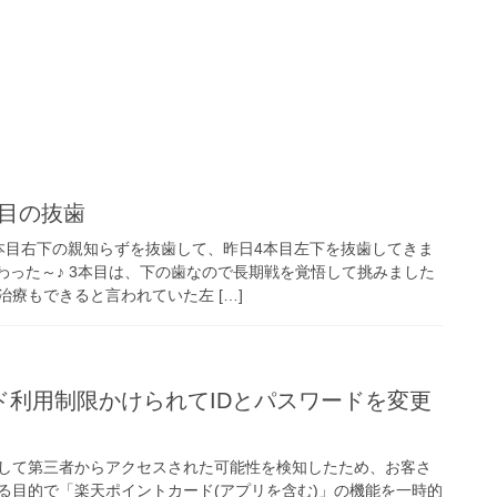
ブログ
本目の抜歯
本目右下の親知らずを抜歯して、昨日4本目左下を抜歯してきま
わった～♪ 3本目は、下の歯なので長期戦を覚悟して挑みました
療もできると言われていた左 […]
ブログ
ド利用制限かけられてIDとパスワードを変更
して第三者からアクセスされた可能性を検知したため、お客さ
る目的で「楽天ポイントカード(アプリを含む)」の機能を一時的