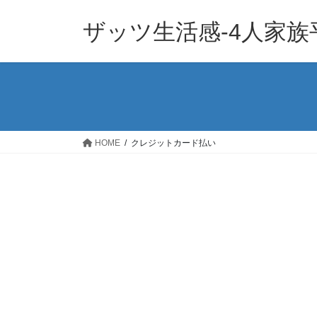
コ
ナ
ン
ビ
ザッツ生活感-4人家
テ
ゲ
ン
ー
ツ
シ
へ
ョ
ス
ン
キ
に
ッ
移
HOME
クレジットカード払い
プ
動